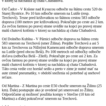
v ktorej sa nachádza aj chata Chabadová.
Od Čadce - V Krásne nad Kysucou odbočte na štátnu cestu 520 do
Starej Bystrice. Po 10 km odbočte smerom na Lutiše (resp.
Terchovú). Tesne pred križovatkou so štátnou cestou 583 odbočte
doprava (100 metrov pre križovatkou). Pokračujte po ceste asi 2 km.
Za ovčou farmou po pravej strane uvidíte na kopci po pravej strane
malú chatovú kolóniu v ktorej sa nachádza aj chata Chabadová.
Od Dolného Kubína - V Párnici odbočte doprava na štátnu cestu
583 smerom na Terchovú (smer Žilina). Prejdite Terchovú a asi 5
km za Terchovou za Nižnými Kamencami odbočte doprava smerom
na Lutiše (pred obcou Belá). Po 100 metroch od odbočky odbočte
doľava (odbočka Belá - Zlieň). Pokračujte po ceste asi 2 km. Za
ovčou farmou po pravej strane uvidíte na kopci po pravej strane
malú chatovú kolóniu v ktorej sa nachádza aj chata Chabadová.
Táto cesta vedie cez horské sedlo a preto v zime je nutné mať na
aute zimné pneumatiky, v období sneženia sú potrebné aj snehové
reťaze.
Od Martina - Z Martina po ceste E50 choďte smerom na Žilinu (25
km). Ďalej postupujte ako je uvedené pri smerovaní zo Žiliny.
Odporúčame aj možnosť použitia kompy v Strečne (10 km od
Martina) a ďalej pokračovať smerom na Terchovú.