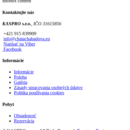
infobox content
Kontaktujte nás
KASPRO s.r.o.
, IČO 31615856
+421 915 839909
info@chatachabadova.eu
Napísať na Viber
Facebook
Informácie
Informácie
Poloha
Galéria
Zásady spracovania osobných údajov
Politika používania cookies
Pobyt
Obsadenosť
Rezervácia