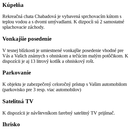
Kúpelňa
Rekreačná chata Chabadová je vybavená sprchovacím kútom s
teplou vodou a s dvomi umývadlami. K dizpocíi sú 2 samostatné
splachovacie záchody.
Vonkajšie posedenie
V tesnej blízkosti je umiestnené vonkajšie posedenie vhodné pre
Vás a Vašich známych s ohniskom a tečúcim malým potôčikom. K
dispozícii je aj 13 litrový kotlík a ohniskový rošt.
Parkovanie
K objektu je zabezpečený celoročný prístup s Vašim automobilom
(parkovisko pre 3 resp. viac automobilov)
Satelitná TV
K dispozícii je návštevníkom farebný satelitný TV prijímač.
Ihrisko