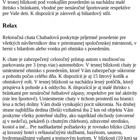
V tesnej blízkosti pod vonkajším posedením sa nachádza malé
ihrisko s bránkami, vhodné pre nenáročné športovanie respektíve
pre Vaše deti. K dispozícii je zároveň aj biliardový stôl.
Relax
Rekreačná chata Chabadová poskytuje príjemné posedenie pre
všetkých návštevníkov dnu v priestrannej spoločenskej miestnosti, v
herni s bilardom alebo vonku pri ohnisku s posedením.
K chate je zabezpečený celoročný prístup autom s možnosťou
parkovania pre 3 (resp.viac) automobilov. V tesnej blízkosti chaty je
umiestnené ohnisko s posedením, ktoré Vám zabezpečuje súkromie
a pohodu počas celého dňa. K dispozícii je aj 15 litrový kotlík a
ohniskový rošt. V tesnej blízkosti sa nachádza lesný potôčik, ktorý
prispieva k pohode a k oddychu. K dispozícií je aj malé ihrisko s
bránkami pre nenáročné futbalové zápasy, respektíve pre iné aktivity
(nie len športové). Umiestnenie chaty v tichom prostredí na hranici
lesa a tichej doliny Vám dodá vynikajúci pocit súkromia. Na druhej
strane najbližšia dedina (Belá) vzdialená iba 2 km od objektu Vám
poskytne všetky potrebné služby, ako napríklad obchody (otvorené
aj v nedeľu), pekáreň (s chutným chlebom), zdravotné stredisko,
kostol a iné... Pre nadštadartné požiadavky je rovnako blízko (2km)
aj luxusný hotel s reštauračnými službami, bazénom, saunou,
hydromasážnimi vaňami a tenisovým kurtom. V blízkosti (10 km) sa