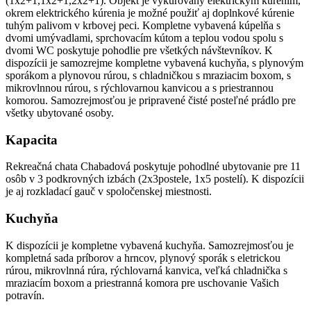
(1x2+1,1x2+1,2x2+1). Objekt je vykurovaný elektrickým kúrením,
okrem elektrického kúrenia je možné použiť aj doplnkové kúrenie
tuhým palivom v krbovej peci. Kompletne vybavená kúpelňa s
dvomi umývadlami, sprchovacím kútom a teplou vodou spolu s
dvomi WC poskytuje pohodlie pre všetkých návštevníkov. K
dispozícii je samozrejme kompletne vybavená kuchyňa, s plynovým
sporákom a plynovou rúrou, s chladničkou s mraziacim boxom, s
mikrovlnnou rúrou, s rýchlovarnou kanvicou a s priestrannou
komorou. Samozrejmosťou je pripravené čisté posteľné prádlo pre
všetky ubytované osoby.
Kapacita
Rekreačná chata Chabadová poskytuje pohodlné ubytovanie pre 11
osôb v 3 podkrovných izbách (2x3postele, 1x5 postelí). K dispozícii
je aj rozkladací gauč v spoločenskej miestnosti.
Kuchyňa
K dispozícii je kompletne vybavená kuchyňa. Samozrejmosťou je
kompletná sada príborov a hrncov, plynový sporák s eletrickou
rúrou, mikrovlnná rúra, rýchlovarná kanvica, veľká chladnička s
mraziacím boxom a priestranná komora pre uschovanie Vašich
potravín.