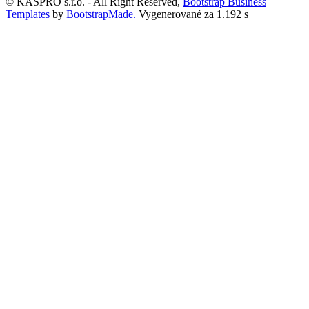
© KASPRO s.r.o. - All Right Reserved,
Bootstrap Business
Templates
by
BootstrapMade.
Vygenerované za 1.192 s