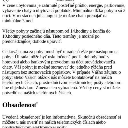
V cene ubytovania je zahrnuté posteľné prádlo, energie, parkovanie,
vybavenie chaty a ubytovací poplatok. Minimálna dĺžka pobytu sú 2
noci. V mesiacoch júl a august je možné chatu prenajať na
minimálne 3 noci.
Všetky pobyty začínajú nástupom od 14.hodiny a končia do
10.hodiny posledného dňa. Tieto termíny je možné po
predchádzajúcej dohode upraviť.
Celková suma za pobyt musí byť uhradená ešte pre nástupom na
pobyt. Úhrada môže byť uskutočnená podľa dohody buď v
hotovosti alebo bankovým prevodom na účet prevádzkovateľa
chaty. Váš pobyt je možné stornovať do jedného týždňa pred
nástupom bez stornovacích poplatkov. V prípade Vášho záujmu o
pobyt alebo Vašich otázok nás môžete kontaktovať na našich
telefónnych číslach, prostredníctvom elektronickej pošty alebo on-
line objednávkou. Zmena cien vyhradená. Všetky ceny si môžete
potvrdiť na našich telefónnych číslach.
Obsadenosť
Uvedená obsadenosť je len informatívna. Skutočnú obsadenosť si
môžete u nás overiť na našich telefonických číslach alebo
prostredníctvom elektronickej pošty.