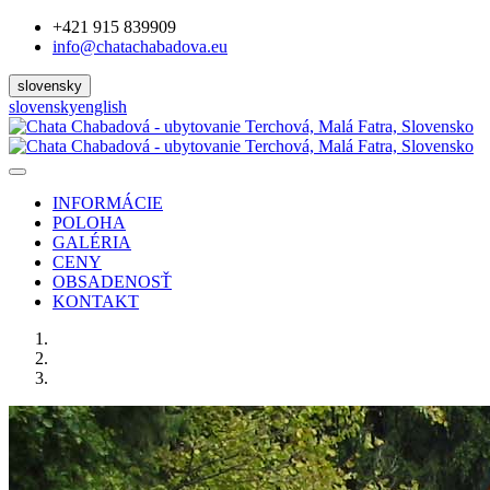
+421 915 839909
info@chatachabadova.eu
slovensky
slovensky
english
INFORMÁCIE
POLOHA
GALÉRIA
CENY
OBSADENOSŤ
KONTAKT