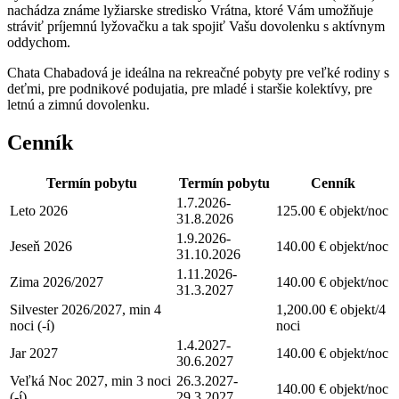
nachádza známe lyžiarske stredisko Vrátna, ktoré Vám umožňuje
stráviť príjemnú lyžovačku a tak spojiť Vašu dovolenku s aktívnym
oddychom.
Chata Chabadová je ideálna na rekreačné pobyty pre veľké rodiny s
deťmi, pre podnikové podujatia, pre mladé i staršie kolektívy, pre
letnú a zimnú dovolenku.
Cenník
Termín pobytu
Termín pobytu
Cenník
1.7.2026-
Leto 2026
125.00 € objekt/noc
31.8.2026
1.9.2026-
Jeseň 2026
140.00 € objekt/noc
31.10.2026
1.11.2026-
Zima 2026/2027
140.00 € objekt/noc
31.3.2027
Silvester 2026/2027, min 4
1,200.00 € objekt/4
noci (-í)
noci
1.4.2027-
Jar 2027
140.00 € objekt/noc
30.6.2027
Veľká Noc 2027, min 3 noci
26.3.2027-
140.00 € objekt/noc
(-í)
29.3.2027