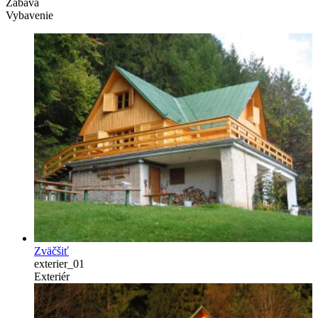
Zábava
Vybavenie
Zväčšiť
exterier_01
Exteriér