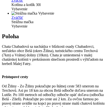
Zväčšiť
Kotlina a kotlík 30l
Vybavenie
Zväčšiť
Strážna mačka
Vybavenie
Poloha
Chata Chabadová sa nachádza v blízkosti osady Chabadovci,
neďaleko obce Belá (okres Žilina), turistického centra Terchová
(7km) a Vrátnej doliny (10km). Chata je umiestnená v malej
chatárskej kolónii v prekrásnom slnečnom prostredí s výhľadom na
hrebeň Malej Fatry.
Prístupové cesty
Od Žiliny - Zo Žiliny pokračujte po štátnej ceste 583 smerom na
Terchovú. Asi po 18 km za obcou Belá odbočte doľava smerom na
Lutiše. Po 100 metroch od odbočky odbočte opäť doľava (odbočka
Belá - Zlieň). Pokračujte po ceste asi 2 km. Za ovčou farmou po
pravej strane uvidíte na kopci po pravej strane malú chatovú kolóniu