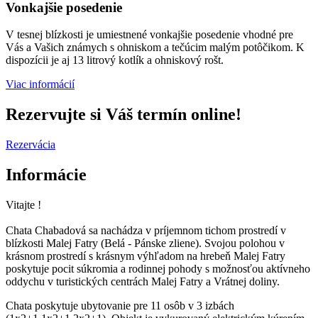
Vonkajšie posedenie
V tesnej blízkosti je umiestnené vonkajšie posedenie vhodné pre
Vás a Vašich známych s ohniskom a tečúcim malým potôčikom. K
dispozícii je aj 13 litrový kotlík a ohniskový rošt.
Viac informácií
Rezervujte si
Váš termín
online!
Rezervácia
Informácie
Vitajte !
Chata Chabadová sa nachádza v príjemnom tichom prostredí v
blízkosti Malej Fatry (Belá - Pánske zliene). Svojou polohou v
krásnom prostredí s krásnym výhľadom na hrebeň Malej Fatry
poskytuje pocit súkromia a rodinnej pohody s možnosťou aktívneho
oddychu v turistických centrách Malej Fatry a Vrátnej doliny.
Chata poskytuje ubytovanie pre 11 osôb v 3 izbách